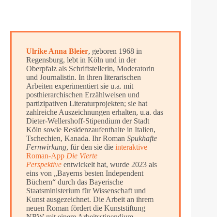
Ulrike Anna Bleier
, geboren 1968 in
Regensburg, lebt in Köln und in der
Oberpfalz als Schriftstellerin, Moderatorin
und Journalistin. In ihren literarischen
Arbeiten experimentiert sie u.a. mit
posthierar­chi­schen Erzählweisen und
partizipativen Literaturprojekten; sie hat
zahlreiche Auszeichnungen erhalten, u.a. das
Dieter-Wellershoff-Stipendium der Stadt
Köln sowie Residenzaufenthalte in Italien,
Tschechien, Kanada. Ihr Roman
Spukhafte
Fernwirkung
, für den sie die
interaktive
Roman-App
Die Vierte
Perspektive
entwickelt hat, wurde 2023 als
eins von „Bayerns besten Independent
Büchern“ durch das Bayerische
Staatsministerium für Wissenschaft und
Kunst ausgezeichnet. Die Arbeit an ihrem
neuen Roman fördert die Kunststiftung
NRW mit einem Arbeitsstipendium.